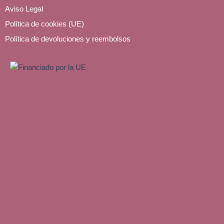
p
a
e
r
Aviso Legal
p
m
a
m
Política de cookies (UE)
Política de devoluciones y reembolsos