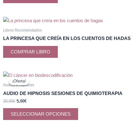
Libros Recomendados
LA PRINCESA QUE CREÍA EN LOS CUENTOS DE HADAS
COMPRAR LIBRO
El
El
Este
precio
precio
¡Oferta!
¡Oferta!
producto
original
actual
Audios e Hipnosis
era:
es:
tiene
AUDIO DE HIPNOSIS SESIONES DE QUIMIOTERAPIA
20,00€.
5,00€.
múltiples
20,00
€
5,00
€
variantes.
Las
SELECCIONAR OPCIONES
opciones
se
pueden