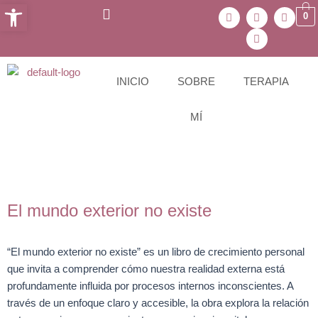
Abrir barra de herramientas
Ir
W
T
I
Y
0
h
e
n
o
al
a
l
s
u
contenido
t
e
t
t
s
g
a
u
a
r
g
b
p
a
r
e
INICIO
SOBRE
TERAPIA
p
m
a
m
MÍ
El mundo exterior no existe
“El mundo exterior no existe” es un libro de crecimiento personal
que invita a comprender cómo nuestra realidad externa está
profundamente influida por procesos internos inconscientes. A
través de un enfoque claro y accesible, la obra explora la relación