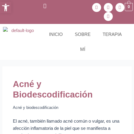
Abrir barra de herramientas
Ir
Navegación
W
T
I
Y
0
h
e
n
o
al
de
a
l
s
u
contenido
entradas
t
e
t
t
s
g
a
u
a
r
g
b
p
a
r
e
INICIO
SOBRE
TERAPIA
p
m
a
m
MÍ
Acné y
Biodescodificación
Acné y biodescodificación
El acné, también llamado acné común o vulgar, es una
afección inflamatoria de la piel que se manifiesta a