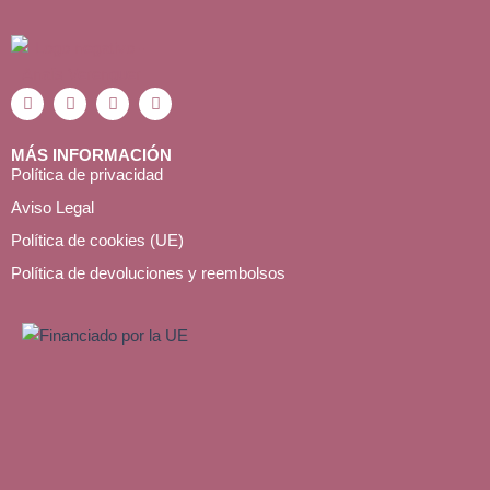
W
T
Y
I
h
e
o
n
a
l
u
s
t
e
t
t
MÁS INFORMACIÓN
s
g
u
a
Política de privacidad
a
r
b
g
p
a
e
r
Aviso Legal
p
m
a
m
Política de cookies (UE)
Política de devoluciones y reembolsos